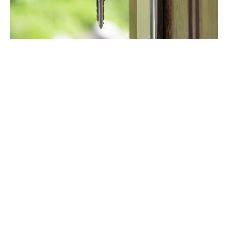
Vormerkservice
Erhalten Sie kostenlos geeignete Immobilienangebote noch
vor allen anderen. Legen Sie jetzt Ihren individuellen
Suchwunsch an. Wir schicken Ihnen passende Treffer
exklusiv vorab zu.