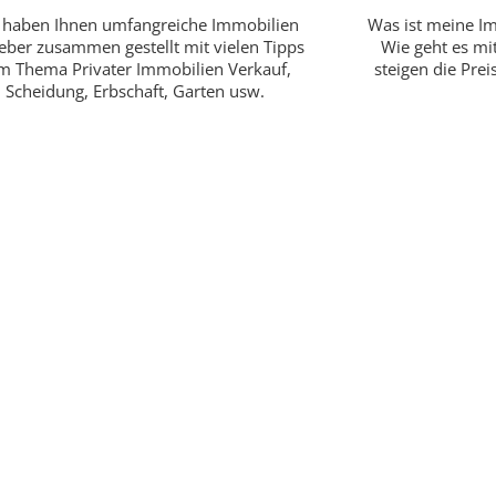
 haben Ihnen umfangreiche Immobilien
Was ist meine Im
eber zusammen gestellt mit vielen Tipps
Wie geht es mi
m Thema Privater Immobilien Verkauf,
steigen die Pre
Scheidung, Erbschaft, Garten usw.
Neue
Qualität und Kundenzufriede
und das wird erneut du
findmyhome.at Qualitätss