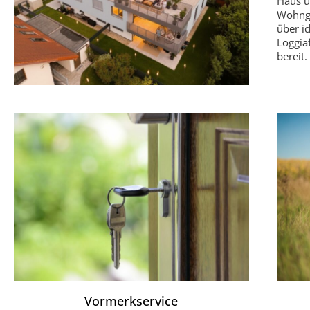
Haus u
Wohnge
über i
Loggia
bereit.
Vormerkservice