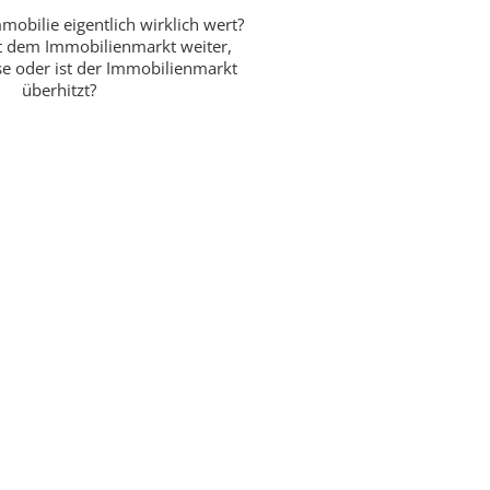
mobilie eigentlich wirklich wert?
t dem Immobilienmarkt weiter,
ise oder ist der Immobilienmarkt
überhitzt?
 Auszeichnung ...
nheit stehen bei Kubicek Immobilien an erster Stelle,
rch die Verleihung des IMMY Qualitätspreises und
iegels bestätigt. Wir vermitteln bereits seit 1929