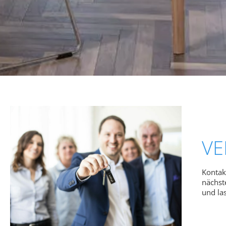
VE
Kontak
nächst
und las