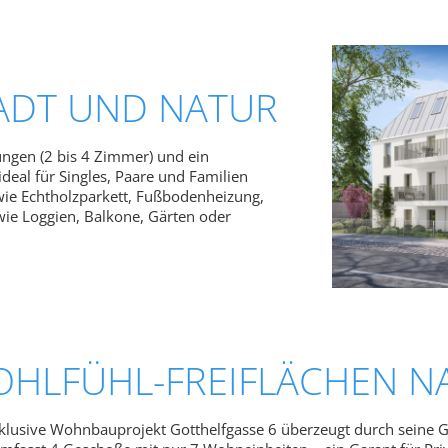
ADT UND NATUR
ngen (2 bis 4 Zimmer) und ein
deal für Singles, Paare und Familien
wie Echtholzparkett, Fußbodenheizung,
ie Loggien, Balkone, Gärten oder
HLFÜHL-FREIFLÄCHEN N
klusive Wohnbauprojekt Gotthelfgasse 6 überzeugt durch seine Gr